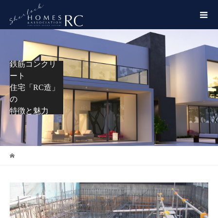
鉄筋コンクリ
ート
住宅「RC造」
の
特徴と魅力